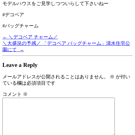
モデルハウスをご見学しつついらして下さいねー
#デコベア
#バッグチャーム
Post
←
＼デコベア チャーム／
navigation
＼大盛況の予感／ 「デコベア バッグチャーム」清水住宅公
園にて
→
Leave a Reply
メールアドレスが公開されることはありません。
※
が付い
ている欄は必須項目です
コメント
※