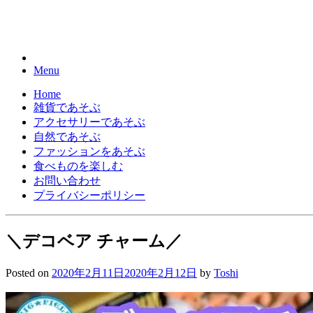
Skip
to
content
Menu
Home
雑貨であそぶ
アクセサリーであそぶ
自然であそぶ
ファッションをあそぶ
食べものを楽しむ
お問い合わせ
プライバシーポリシー
＼デコベア チャーム／
Posted on
2020年2月11日
2020年2月12日
by
Toshi