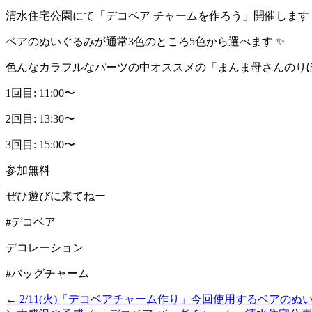
清水住宅公園にて「デコベア チャームを作ろう」開催します
ベアのぬいぐるみが通常3色のところ5色から選べます ✨
色んなカラフルなパーツの中オススメの「まんま母さんのり
1回目: 11:00〜
2回目: 13:30〜
3回目: 15:00〜
参加無料
ぜひ遊びに来てねー
#デコベア
デコレーション
#バッグチャーム
Post
←
2/11(火)「デコベアチャーム作り」 今回使用するベアのぬい
navigation