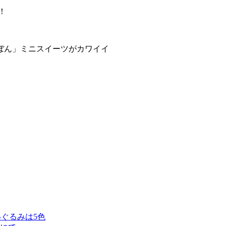
！
ぼん」ミニスイーツがカワイイ
ぐるみは5色️